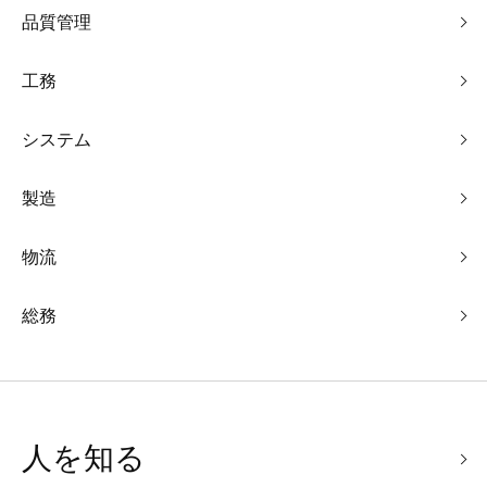
品質管理
工務
システム
製造
物流
総務
人を知る